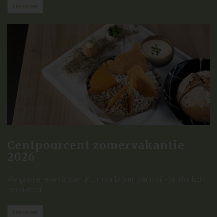
Lees meer
Centpourcent zomervakantie
2026
We gaan er even tussen uit... maar blijven per mail - telefonisch
bereikbaar
Lees meer