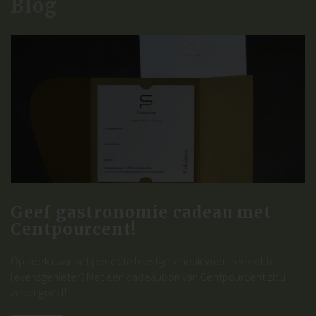
Blog
Geef gastronomie cadeau met
Centpourcent!
Op zoek naar het perfecte feestgeschenk voor een echte
levensgenieter? Met een cadeaubon van Centpourcent zit u
zeker goed!