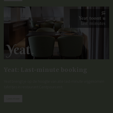
Yeat: Last-minute booking
Yeat brengt je op de hoogte van alle last-minute vrijgekomen
tafeltjes in restaurant Centpourcent.
Lees meer