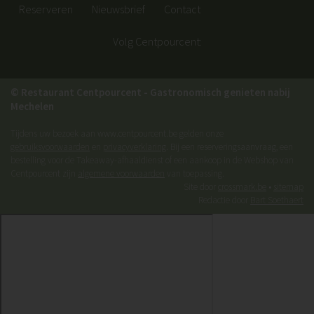
Reserveren
Nieuwsbrief
Contact
Volg Centpourcent:
© Restaurant Centpourcent - Gastronomisch genieten nabij
Mechelen
Tijdens uw bezoek aan www.centpourcent.be gelden onze
gebruiksvoorwaarden
en
privacyverklaring
. Bij een reserveringsaanvraag, een
bestelling voor de Takeaway-afhaaldienst of een aankoop in de Webshop van
Centpourcent zijn
algemene voorwaarden
van toepassing.
Site door
crossmark.be
•
sitemap
Redactie door
Bart Soethaert